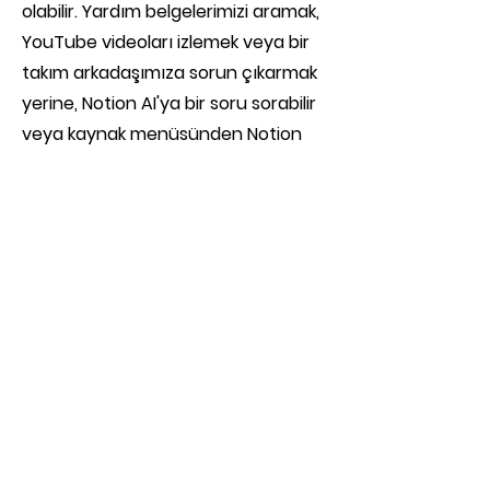
olabilir. Yardım belgelerimizi aramak,
YouTube videoları izlemek veya bir
takım arkadaşımıza sorun çıkarmak
yerine, Notion AI'ya bir soru sorabilir
veya kaynak menüsünden Notion
Yardım Merkezi 'ni seçebiliriz.
Nasıl yardımcı olabileceğini
önerir