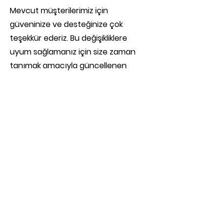
Mevcut müşterilerimiz için
güveninize ve desteğinize çok
teşekkür ederiz. Bu değişikliklere
uyum sağlamanız için size zaman
tanımak amacıyla güncellenen
fiyatlandırmanın uygulanmasından
önce üç aylık bir pencere sağlıyoruz.
Bu süre içinde, 30 Eylül'e kadar yıllık
plana geçerek veya yenileyerek
mevcut yıllık fiyatlandırmayı bir yıl
daha koruma seçeneğiniz de var .
Aksi takdirde, yeni fiyatlandırma 1
Ekim 2024'te veya sonrasında bir
sonraki yenilemenizde yürürlüğe
girecektir.